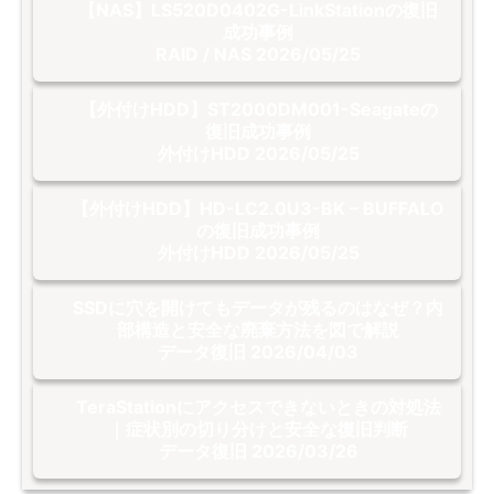
【NAS】LS520D0402G-LinkStationの復旧
成功事例
RAID / NAS
2026/05/25
【外付けHDD】ST2000DM001-Seagateの
復旧成功事例
外付けHDD
2026/05/25
【外付けHDD】HD-LC2.0U3-BK – BUFFALO
の復旧成功事例
外付けHDD
2026/05/25
SSDに穴を開けてもデータが残るのはなぜ？内
部構造と安全な廃棄方法を図で解説
データ復旧
2026/04/03
TeraStationにアクセスできないときの対処法
｜症状別の切り分けと安全な復旧判断
データ復旧
2026/03/26