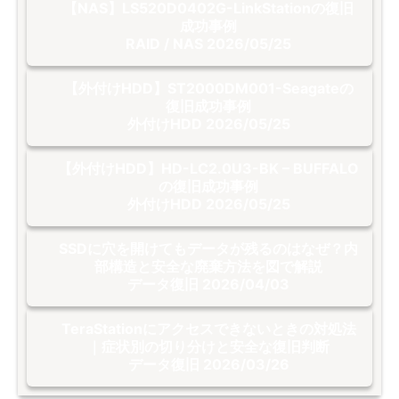
【NAS】LS520D0402G-LinkStationの復旧
成功事例
RAID / NAS
2026/05/25
【外付けHDD】ST2000DM001-Seagateの
復旧成功事例
外付けHDD
2026/05/25
【外付けHDD】HD-LC2.0U3-BK – BUFFALO
の復旧成功事例
外付けHDD
2026/05/25
SSDに穴を開けてもデータが残るのはなぜ？内
部構造と安全な廃棄方法を図で解説
データ復旧
2026/04/03
TeraStationにアクセスできないときの対処法
｜症状別の切り分けと安全な復旧判断
データ復旧
2026/03/26