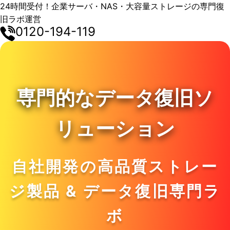
24時間受付！企業サーバ・NAS・大容量ストレージの専門復
旧ラボ運営
0120-194-119
専門的なデータ復旧ソ
リューション
自社開発の高品質ストレー
ジ製品 & データ復旧専門ラ
ボ