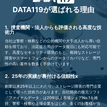
DATA119が選ばれる理由
1.
捜査機関・法人からも評価される高度な技
術力
当社は警察・検察などの公的機関や大手法人から厚い信
頼を得ており、法廷提出用のデータ復旧にも対応可能で
す。高度なセキュリティ環境のもと、複雑なストレージ
障害やスマートフォンからのデータリカバリなど、専門
性の高い案件を数多く手掛けています。
2.
25年の実績が裏付ける信頼性x
創業以来25年以上にわたり、ストレージ障害の専門企業
として培った技術力があります。自社開発の復元ソフト
「ファイナルデータ」は20年以上市場シェアNo.1を維
持。警察・検察や上場企業をはじめ、多くのお客様が当