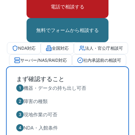
電話で相談する
無料でフォームから相談する
NDA対応
全国対応
法人・官公庁相談可
サーバー/NAS/RAID対応
社内承認前の相談可
まず確認すること
機器・データの持ち出し可否
1
障害の種類
2
現地作業の可否
3
NDA・入館条件
4