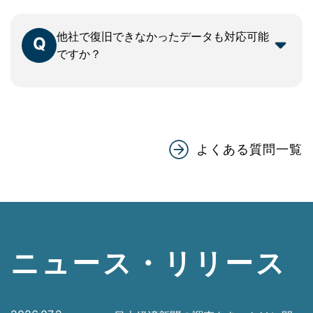
のご返却が目安です。障害の内容によって前
後します。
他社で復旧できなかったデータも対応可能
Q
ですか？
はい。弊社は自社開発ツールや独自技術によ
A
り、他社様で対応不可とされたケースでも復
旧実績があります。
よくある質問一覧
ニュース・リリース