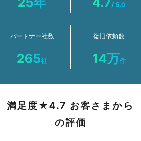
25年
4.7
/ 5.0
パートナー社数
復旧依頼数
265
14万
社
件
満足度★4.7 お客さまから
の評価