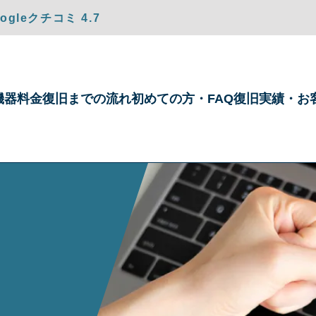
gleクチコミ 4.7
機器
料金
復旧までの
流れ
初めての方・
FAQ
復旧実績・
お