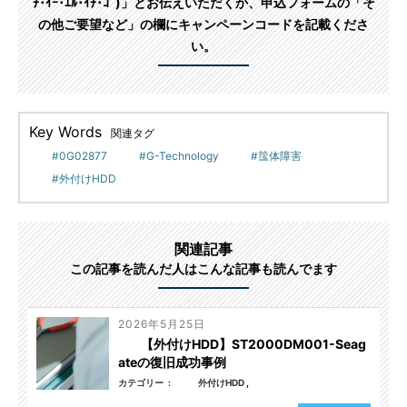
ﾁ･ｲｰ･ｴﾙ･ｲﾁ･ｺﾞ)」とお伝えいただくか、申込フォームの「そ
の他ご要望など」の欄にキャンペーンコードを記載くださ
い。
Key Words
関連タグ
0G02877
G-Technology
筺体障害
外付けHDD
関連記事
この記事を読んだ人はこんな記事も読んでます
2026年5月25日
【外付けHDD】ST2000DM001-Seag
ateの復旧成功事例
カテゴリー
外付けHDD