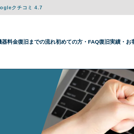
gleクチコミ 4.7
機器
料金
復旧までの
流れ
初めての方・
FAQ
復旧実績・
お