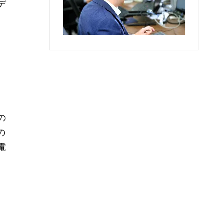
デ
の
の
電