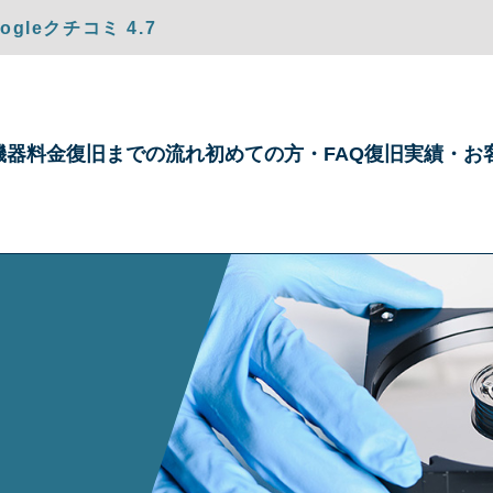
gleクチコミ 4.7
機器
料金
復旧までの
流れ
初めての方・
FAQ
復旧実績・
お