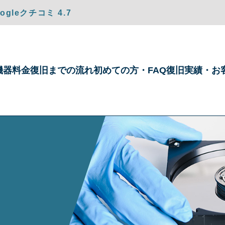
gleクチコミ 4.7
機器
料金
復旧までの
流れ
初めての方・
FAQ
復旧実績・
お