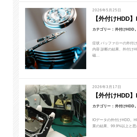
2026年5月25日
【外付けHDD】HD
カテゴリー
外付けHDD
症状 バッファローの外付
内容 診断の結果、外付け
磁…
2026年3月17日
【外付けHDD】H
カテゴリー
外付けHDD
IOデータの外付けHDD。
業の結果、99.9%以上と思