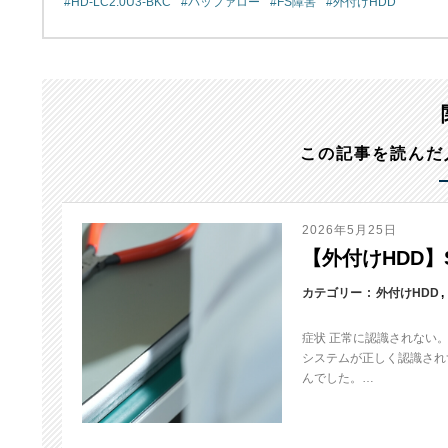
HD-LC2.0U3-BKC
バッファロー
FS障害
外付けHDD
この記事を読んだ
2026年5月25日
【外付けHDD】S
カテゴリー
外付けHDD
症状 正常に認識されない
システムが正しく認識され
んでした。…