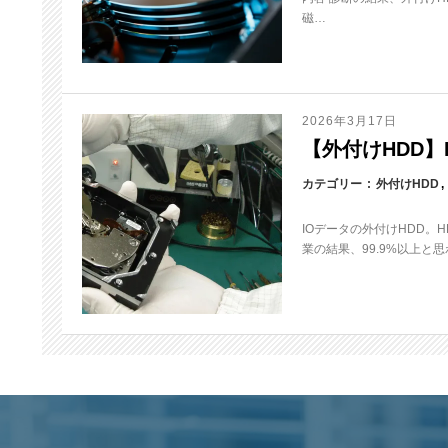
磁…
2026年3月17日
【外付けHDD】H
カテゴリー
外付けHDD
IOデータの外付けHDD。
業の結果、99.9%以上と思