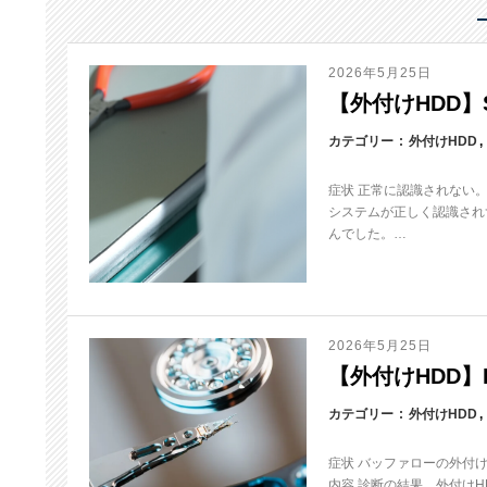
2026年5月25日
【外付けHDD】S
カテゴリー
外付けHDD
症状 正常に認識されない
システムが正しく認識され
んでした。…
2026年5月25日
【外付けHDD】HD
カテゴリー
外付けHDD
症状 バッファローの外付
内容 診断の結果、外付け