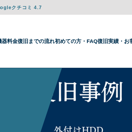
gleクチコミ 4.7
機器
料金
復旧までの
流れ
初めての方・
FAQ
復旧実績・
お