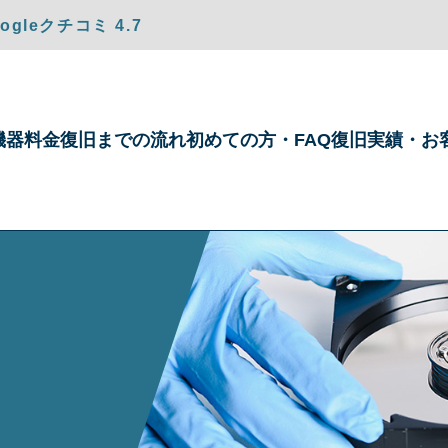
gleクチコミ 4.7
機器
料金
復旧までの
流れ
初めての方・
FAQ
復旧実績・
お