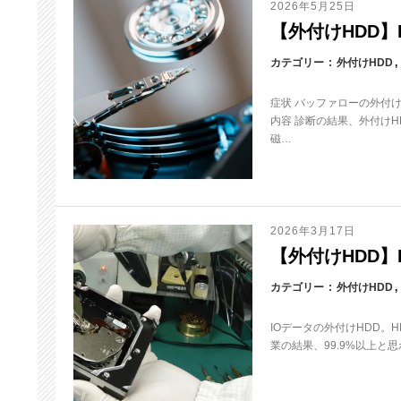
2026年5月25日
【外付けHDD】HD
カテゴリー
外付けHDD
症状 バッファローの外付
内容 診断の結果、外付け
磁…
2026年3月17日
【外付けHDD】H
カテゴリー
外付けHDD
IOデータの外付けHDD。
業の結果、99.9%以上と思