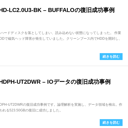
-LC2.0U3-BK – BUFFALOの復旧成功事例
けハードディスクを落としてしまい、読み込めない状態になってしまった。 作業
HDDで磁気ヘッド障害が発生していました。クリーンブース内でHDDを開封し、
続きを読む
DPH-UT2DWR – IOデータの復旧成功事例
HDPH-UT2DWRの復旧成功事例です。論理解析を実施し、データ領域を検出。作
われる523.50GBの復旧に成功しました。
続きを読む