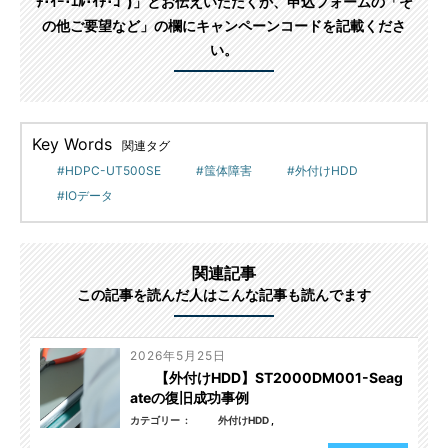
ﾁ･ｲｰ･ｴﾙ･ｲﾁ･ｺﾞ)」とお伝えいただくか、申込フォームの「そ
の他ご要望など」の欄にキャンペーンコードを記載くださ
い。
Key Words
関連タグ
HDPC-UT500SE
筺体障害
外付けHDD
IOデータ
関連記事
この記事を読んだ人はこんな記事も読んでます
2026年5月25日
【外付けHDD】ST2000DM001-Seag
ateの復旧成功事例
カテゴリー
外付けHDD