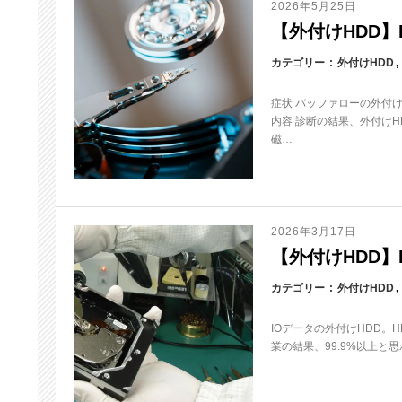
2026年5月25日
【外付けHDD】HD
カテゴリー
外付けHDD
症状 バッファローの外付
内容 診断の結果、外付け
磁…
2026年3月17日
【外付けHDD】H
カテゴリー
外付けHDD
IOデータの外付けHDD。
業の結果、99.9%以上と思