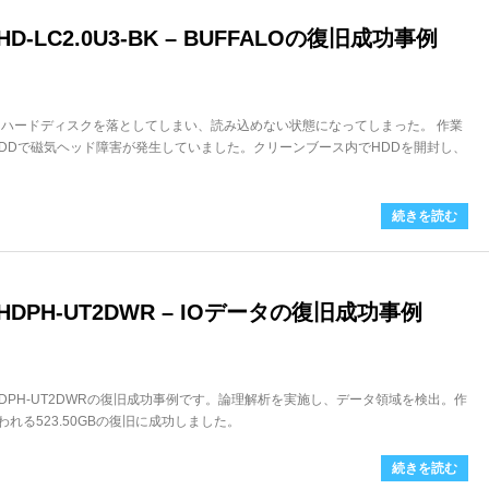
-LC2.0U3-BK – BUFFALOの復旧成功事例
けハードディスクを落としてしまい、読み込めない状態になってしまった。 作業
HDDで磁気ヘッド障害が発生していました。クリーンブース内でHDDを開封し、
続きを読む
DPH-UT2DWR – IOデータの復旧成功事例
HDPH-UT2DWRの復旧成功事例です。論理解析を実施し、データ領域を検出。作
われる523.50GBの復旧に成功しました。
続きを読む