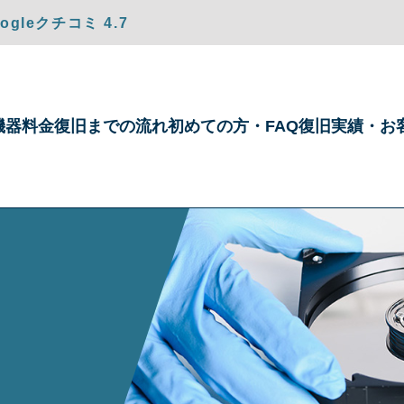
gleクチコミ 4.7
機器
料金
復旧までの
流れ
初めての方・
FAQ
復旧実績・
お