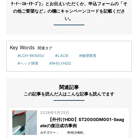
ﾁ･ｲｰ･ｴﾙ･ｲﾁ･ｺﾞ)」とお伝えいただくか、申込フォームの「そ
の他ご要望など」の欄にキャンペーンコードを記載くださ
い。
Key Words
関連タグ
LCH-RK500U
LACIE
物理障害
ヘッド障害
外付けHDD
関連記事
この記事を読んだ人はこんな記事も読んでます
2026年5月25日
【外付けHDD】ST2000DM001-Seag
ateの復旧成功事例
カテゴリー
外付けHDD