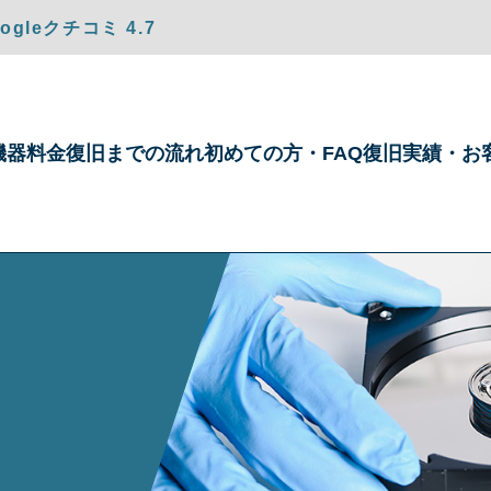
gleクチコミ 4.7
機器
料金
復旧までの
流れ
初めての方・
FAQ
復旧実績・
お