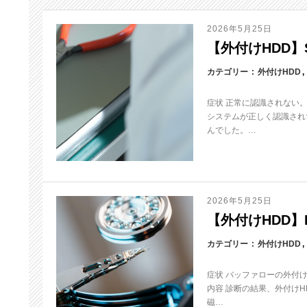
2026年5月25日
【外付けHDD】S
カテゴリー
外付けHDD
症状 正常に認識されない
システムが正しく認識され
んでした。…
2026年5月25日
【外付けHDD】HD
カテゴリー
外付けHDD
症状 バッファローの外付
内容 診断の結果、外付け
磁…