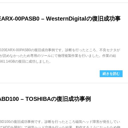
RX-00PASB0 – WesternDigitalの復旧成功事
HDD。WD20EARX-00PASB0の復旧成功事例です。診断を行ったところ、不良セクタが
が読めなかったため専用のツールにて物理複製作業を行いました。作業の結
661.14GBの復旧に成功しました。
続きを読む
BD100 – TOSHIBAの復旧成功事例
Q01ABD100の復旧成功事例です。診断を行ったところ磁気ヘッド障害が発生してい
てHDDを開封して磁気ヘッド交換を行った結果、動作するようになったため物