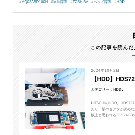
MQ02ABD100H
物理障害
TOSHIBA
ヘッド障害
HDD
この記事を読んだ
2024年10月2日
【HDD】HDS72
カテゴリー
HDD
HITACHIのHDD。HD
おり一部のセクタが読めな
以上と思われる336.24G