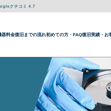
gleクチコミ 4.7
機器
料金
復旧までの
流れ
初めての方・
FAQ
復旧実績・
お