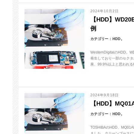
2024年10月2日
【HDD】WD20EA
例
カテゴリー
HDD
WesternDigitalの
発生しており一部のセクタ
果、99.9%以上と思われる
2024年9月18日
【HDD】MQ01A
カテゴリー
HDD
TOSHIBAのHDD、M
ました。クリーンブースに