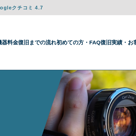
gleクチコミ 4.7
機器
料金
復旧までの
流れ
初めての方・
FAQ
復旧実績・
お