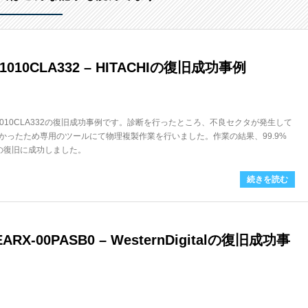
1010CLA332 – HITACHIの復旧成功事例
S721010CLA332の復旧成功事例です。診断を行ったところ、不良セクタが発生して
かったため専用のツールにて物理複製作業を行いました。作業の結果、99.9%
Bの復旧に成功しました。
続きを読む
RX-00PASB0 – WesternDigitalの復旧成功事