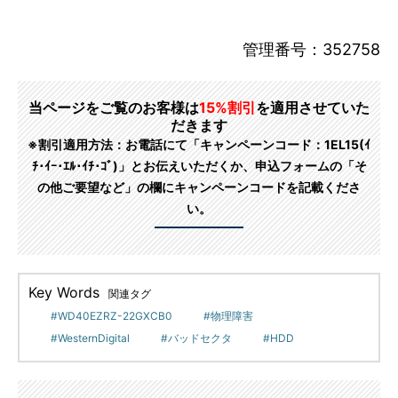
管理番号：352758
当ページをご覧のお客様は
15%割引
を適用させていた
だきます
※割引適用方法：お電話にて「キャンペーンコード：1EL15(ｲ
ﾁ･ｲｰ･ｴﾙ･ｲﾁ･ｺﾞ)」とお伝えいただくか、申込フォームの「そ
の他ご要望など」の欄にキャンペーンコードを記載くださ
い。
Key Words
関連タグ
WD40EZRZ-22GXCB0
物理障害
WesternDigital
バッドセクタ
HDD