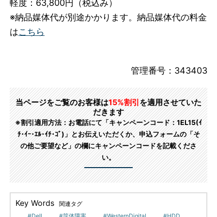
軽度：63,800円（税込み）
※納品媒体代が別途かかります。納品媒体代の料金
は
こちら
管理番号：343403
当ページをご覧のお客様は
15%割引
を適用させていた
だきます
※割引適用方法：お電話にて「キャンペーンコード：1EL15(ｲ
ﾁ･ｲｰ･ｴﾙ･ｲﾁ･ｺﾞ)」とお伝えいただくか、申込フォームの「そ
の他ご要望など」の欄にキャンペーンコードを記載くださ
い。
Key Words
関連タグ
Dell
筺体障害
WesternDigital
HDD