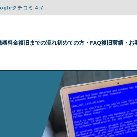
gleクチコミ 4.7
機器
料金
復旧までの
流れ
初めての方・
FAQ
復旧実績・
お