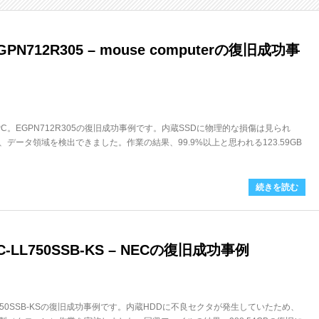
N712R305 – mouse computerの復旧成功事
ノートPC。EGPN712R305の復旧成功事例です。内蔵SSDに物理的な損傷は見られ
データ領域を検出できました。作業の結果、99.9%以上と思われる123.59GB
続きを読む
LL750SSB-KS – NECの復旧成功事例
L750SSB-KSの復旧成功事例です。内蔵HDDに不良セクタが発生していたため、