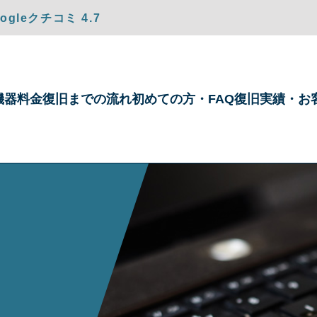
gleクチコミ 4.7
機器
料金
復旧までの
流れ
初めての方・
FAQ
復旧実績・
お