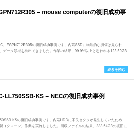
N712R305 – mouse computerの復旧成功事
ノートPC。EGPN712R305の復旧成功事例です。内蔵SSDに物理的な損傷は見られ
データ領域を検出できました。作業の結果、99.9%以上と思われる123.59GB
続きを読む
LL750SSB-KS – NECの復旧成功事例
L750SSB-KSの復旧成功事例です。内蔵HDDに不良セクタが発生していたため、
（クローン）作業を実施しました。回収ファイルの結果、288.54GBの復旧に