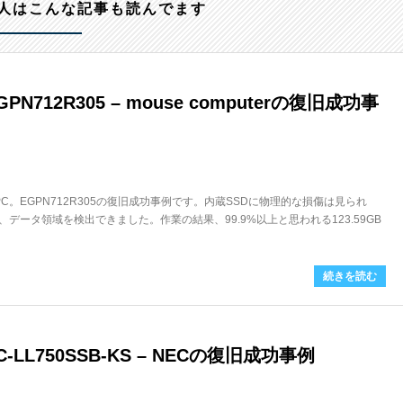
人はこんな記事も読んでます
N712R305 – mouse computerの復旧成功事
ノートPC。EGPN712R305の復旧成功事例です。内蔵SSDに物理的な損傷は見られ
データ領域を検出できました。作業の結果、99.9%以上と思われる123.59GB
続きを読む
LL750SSB-KS – NECの復旧成功事例