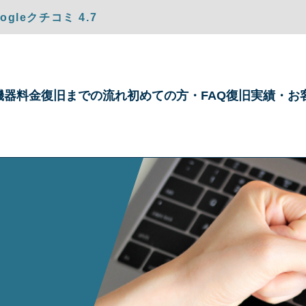
gleクチコミ 4.7
機器
料金
復旧までの
流れ
初めての方・
FAQ
復旧実績・
お