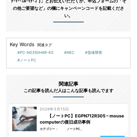
ﾁ･ｲｰ･ｴﾙ･ｲﾁ･ｺﾞ)」とお伝えいただくか、申込フォームの「そ
の他ご要望など」の欄にキャンペーンコードを記載くださ
い。
Key Words
関連タグ
PC-NS350HAR-KS
NEC
筺体障害
ノートPC
関連記事
この記事を読んだ人はこんな記事も読んでます
2026年3月15日
【ノートPC】EGPN712R305 – mouse
computerの復旧成功事例
カテゴリー
ノートPC