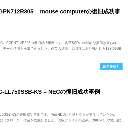
N712R305 – mouse computerの復旧成功事
ノートPC。EGPN712R305の復旧成功事例です。内蔵SSDに物理的な損傷は見られ
データ領域を検出できました。作業の結果、99.9%以上と思われる123.59GB
続きを読む
LL750SSB-KS – NECの復旧成功事例
L750SSB-KSの復旧成功事例です。内蔵HDDに不良セクタが発生していたため、
（クローン）作業を実施しました。回収ファイルの結果、288.54GBの復旧に