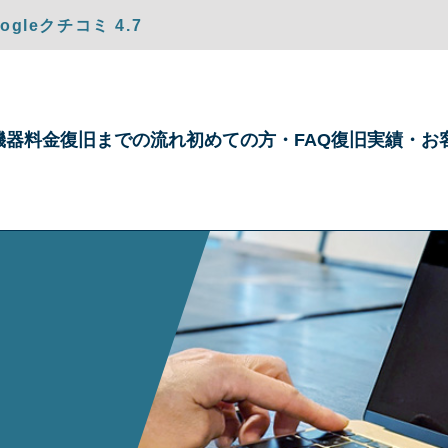
gleクチコミ 4.7
機器
料金
復旧までの
流れ
初めての方・
FAQ
復旧実績・
お