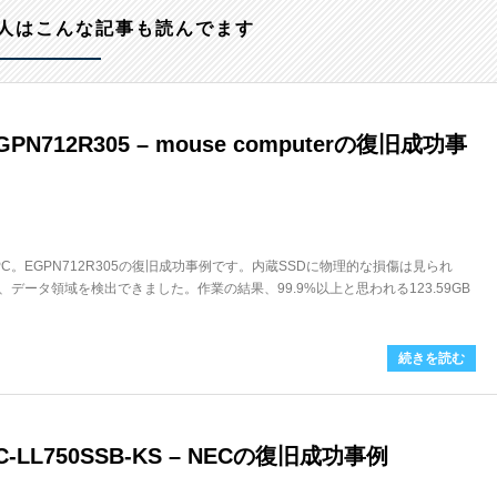
人はこんな記事も読んでます
N712R305 – mouse computerの復旧成功事
ノートPC。EGPN712R305の復旧成功事例です。内蔵SSDに物理的な損傷は見られ
データ領域を検出できました。作業の結果、99.9%以上と思われる123.59GB
続きを読む
LL750SSB-KS – NECの復旧成功事例