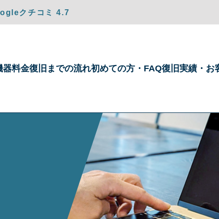
gleクチコミ 4.7
機器
料金
復旧までの
流れ
初めての方・
FAQ
復旧実績・
お