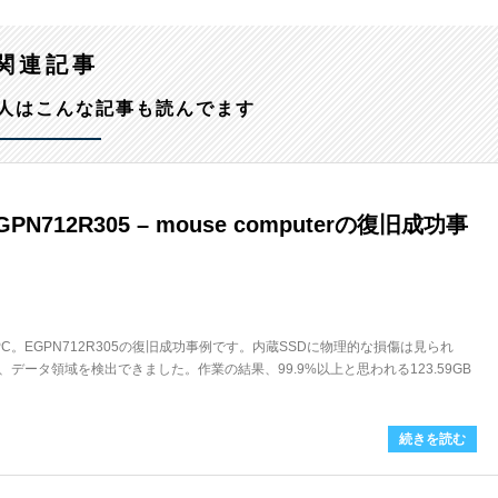
関連記事
人はこんな記事も読んでます
N712R305 – mouse computerの復旧成功事
ノートPC。EGPN712R305の復旧成功事例です。内蔵SSDに物理的な損傷は見られ
データ領域を検出できました。作業の結果、99.9%以上と思われる123.59GB
続きを読む