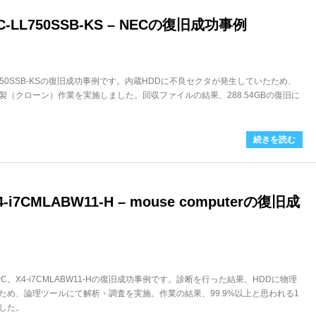
LL750SSB-KS – NECの復旧成功事例
L750SSB-KSの復旧成功事例です。内蔵HDDに不良セクタが発生していたため、
（クローン）作業を実施しました。回収ファイルの結果、288.54GBの復旧に
続きを読む
i7CMLABW11-H – mouse computerの復旧成
ノートPC。X4-i7CMLABW11-Hの復旧成功事例です。診断を行った結果、HDDに物理
ため、論理ツールにて解析・調査を実施。作業の結果、99.9%以上と思われる1
ました。