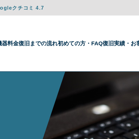
gleクチコミ 4.7
機器
料金
復旧までの
流れ
初めての方・
FAQ
復旧実績・
お