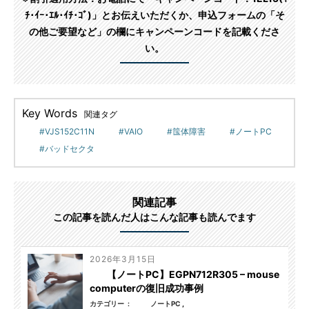
ﾁ･ｲｰ･ｴﾙ･ｲﾁ･ｺﾞ)」とお伝えいただくか、申込フォームの「そ
の他ご要望など」の欄にキャンペーンコードを記載くださ
い。
Key Words
関連タグ
VJS152C11N
VAIO
筺体障害
ノートPC
バッドセクタ
関連記事
この記事を読んだ人はこんな記事も読んでます
2026年3月15日
【ノートPC】EGPN712R305 – mouse
computerの復旧成功事例
カテゴリー
ノートPC