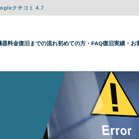
gleクチコミ 4.7
機器
料金
復旧までの
流れ
初めての方・
FAQ
復旧実績・
お