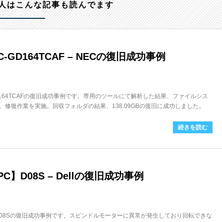
人はこんな記事も読んでます
-GD164TCAF – NECの復旧成功事例
GD164TCAFの復旧成功事例です。専用のツールにて解析した結果、ファイルシス
修復作業を実施。回収フォルダの結果、138.09GBの復旧に成功しました。
続きを読む
】D08S – Dellの復旧成功事例
。D08Sの復旧成功事例です。スピンドルモーターに異常が発生しており回転できな