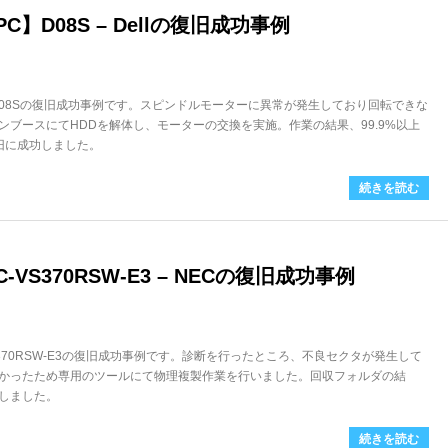
】D08S – Dellの復旧成功事例
。D08Sの復旧成功事例です。スピンドルモーターに異常が発生しており回転できな
ンブースにてHDDを解体し、モーターの交換を実施。作業の結果、99.9%以上
復旧に成功しました。
続きを読む
-VS370RSW-E3 – NECの復旧成功事例
VS370RSW-E3の復旧成功事例です。診断を行ったところ、不良セクタが発生して
かったため専用のツールにて物理複製作業を行いました。回収フォルダの結
功しました。
続きを読む