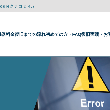
gleクチコミ 4.7
機器
料金
復旧までの
流れ
初めての方・
FAQ
復旧実績・
お