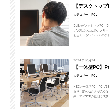
【デスクトップPC
カテゴリー
PC
DellのデスクトップPC
い状態だったため、クリー
と思われる177.73GBの
2024年10月24日
【一体型PC】PC
カテゴリー
PC
NECの一体型PC、PC-
おり一部のセクタが読めな
果、31.63GBの復旧に成