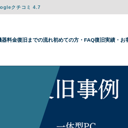
gleクチコミ 4.7
機器
料金
復旧までの
流れ
初めての方・
FAQ
復旧実績・
お