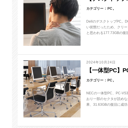
カテゴリー
PC
DellのデスクトップPC
い状態だったため、クリー
と思われる177.73GBの
2024年10月24日
【一体型PC】PC
カテゴリー
PC
NECの一体型PC、PC-
おり一部のセクタが読めな
果、31.63GBの復旧に成