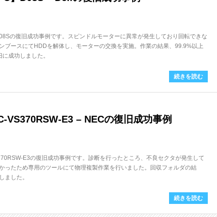
。D08Sの復旧成功事例です。スピンドルモーターに異常が発生しており回転できな
ンブースにてHDDを解体し、モーターの交換を実施。作業の結果、99.9%以上
復旧に成功しました。
続きを読む
-VS370RSW-E3 – NECの復旧成功事例
VS370RSW-E3の復旧成功事例です。診断を行ったところ、不良セクタが発生して
かったため専用のツールにて物理複製作業を行いました。回収フォルダの結
功しました。
続きを読む