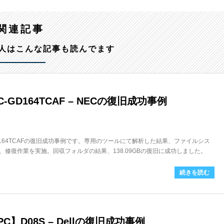
関連記事
人はこんな記事も読んでます
-GD164TCAF – NECの復旧成功事例
GD164TCAFの復旧成功事例です。専用のツールにて解析した結果、ファイルシス
修復作業を実施。回収フォルダの結果、138.09GBの復旧に成功しました。
続きを読む
】D08S – Dellの復旧成功事例