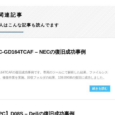
関連記事
人はこんな記事も読んでます
-GD164TCAF – NECの復旧成功事例
GD164TCAFの復旧成功事例です。専用のツールにて解析した結果、ファイルシス
修復作業を実施。回収フォルダの結果、138.09GBの復旧に成功しました。
続きを読む
】D08S – Dellの復旧成功事例