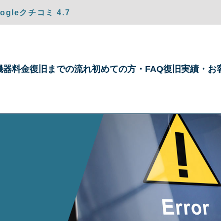
gleクチコミ 4.7
機器
料金
復旧までの
流れ
初めての方・
FAQ
復旧実績・
お