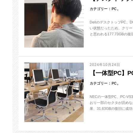
カテゴリー
PC
DellのデスクトップPC
い状態だったため、クリー
と思われる177.73GBの
2024年10月24日
【一体型PC】PC
カテゴリー
PC
NECの一体型PC、PC-
おり一部のセクタが読めな
果、31.63GBの復旧に成