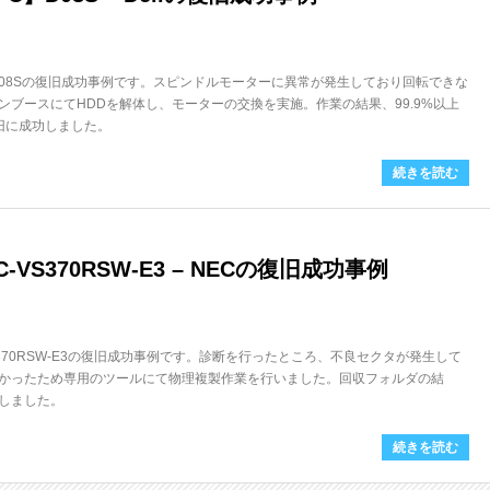
。D08Sの復旧成功事例です。スピンドルモーターに異常が発生しており回転できな
ンブースにてHDDを解体し、モーターの交換を実施。作業の結果、99.9%以上
復旧に成功しました。
続きを読む
-VS370RSW-E3 – NECの復旧成功事例
VS370RSW-E3の復旧成功事例です。診断を行ったところ、不良セクタが発生して
かったため専用のツールにて物理複製作業を行いました。回収フォルダの結
功しました。
続きを読む