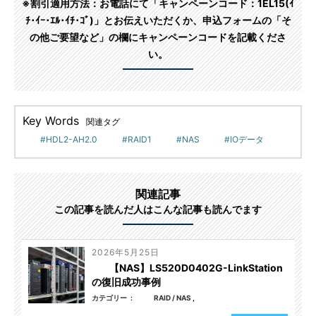
※割引適用方法：お電話にて「キャンペーンコード：1EL15(ｲ
ﾁ･ｲｰ･ｴﾙ･ｲﾁ･ｺﾞ)」とお伝えいただくか、申込フォームの「そ
の他ご要望など」の欄にキャンペーンコードを記載くださ
い。
Key Words
関連タグ
HDL2-AH2.0
RAID1
NAS
IOデータ
関連記事
この記事を読んだ人はこんな記事も読んでます
2026年5月25日
【NAS】LS520D0402G-LinkStation
の復旧成功事例
カテゴリー
RAID / NAS