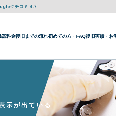
gleクチコミ 4.7
機器
料金
復旧までの
流れ
初めての方・
FAQ
復旧実績・
お
ー表示が出ている