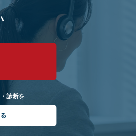
い
9
り・診断を
する