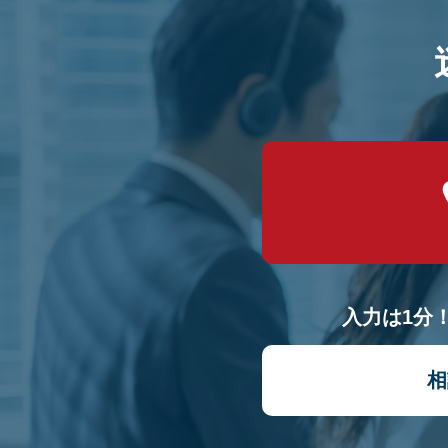
入力は1分
相