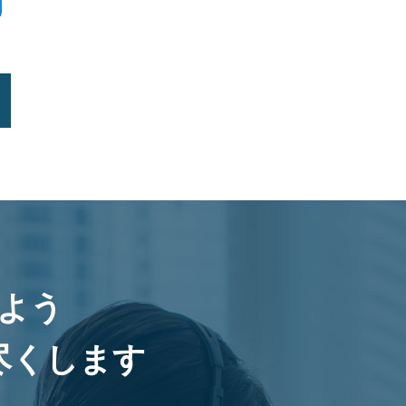
よう
尽くします