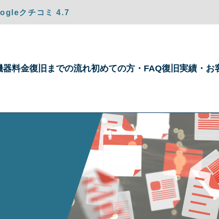
gleクチコミ 4.7
機器
料金
復旧までの
流れ
初めての方・
FAQ
復旧実績・
お