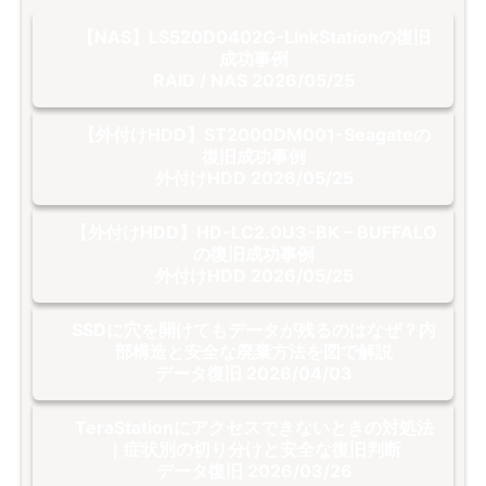
【NAS】LS520D0402G-LinkStationの復旧
成功事例
RAID / NAS
2026/05/25
【外付けHDD】ST2000DM001-Seagateの
復旧成功事例
外付けHDD
2026/05/25
【外付けHDD】HD-LC2.0U3-BK – BUFFALO
の復旧成功事例
外付けHDD
2026/05/25
SSDに穴を開けてもデータが残るのはなぜ？内
部構造と安全な廃棄方法を図で解説
データ復旧
2026/04/03
TeraStationにアクセスできないときの対処法
｜症状別の切り分けと安全な復旧判断
データ復旧
2026/03/26