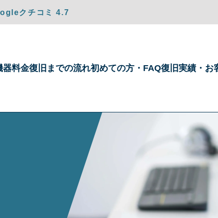
gleクチコミ 4.7
機器
料金
復旧までの
流れ
初めての方・
FAQ
復旧実績・
お