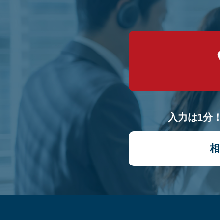
入力は1分
相