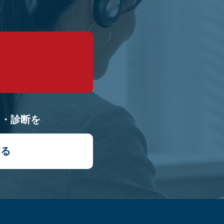
9
り・診断を
する