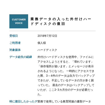
業務データの入った外付けハー
CUSTOMER
VOICE
ドディスクの復旧
受領日
2018年7月12日
ご利用者
個人様
対象媒体
ハードディスク
データ紛失の経緯
外付けハードディスクを使用中、ファイルに
アクセスしようとすると、「壊れています」
「保存場所が違います」とメッセージが表示
されるようになった。 一時的にアクセスでき
た際、3～4件のデータは自力でバックアップ
できたが、不足しているデータの方が多く困
っていた。 過去のデータはバックアップして
いたが、ここ2-3カ月分のデータが必要だっ
た。
特に復旧したかったデ
業務で使用している教育関連の書類データ