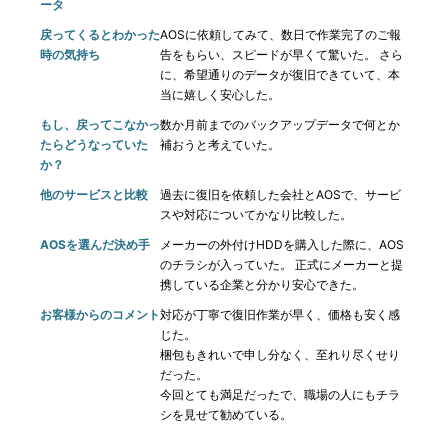
ータ
戻ってくるとわかった
AOSに依頼してみて、数日で作業完了のご報
時の気持ち
告をもらい、スピードが早くて驚いた。 さら
に、希望通りのデータが復旧できていて、本
当に嬉しく安心した。
もし、戻ってこなかっ
数か月前までのバックアップデータで何とか
たらどうなっていた
補おうと考えていた。
か？
他のサービスと比較
過去に復旧を依頼した会社とAOSで、サービ
スや対応についてかなり比較した。
AOSを選んだ決め手
メーカーの外付けHDDを購入した際に、AOS
のチラシが入っていた。 正式にメーカーと提
携している企業と分かり安心できた。
お客様からのコメント
対応が丁寧で復旧作業が早く、価格も安く感
じた。
梱包もきれいで申し分なく、至れり尽くせり
だった。
今回とても満足だったで、職場の人にもチラ
シを見せて勧めている。