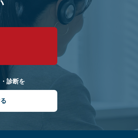
い
9
り・診断を
する