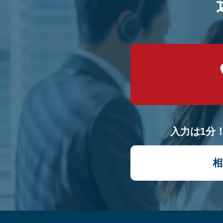
入力は1分
相