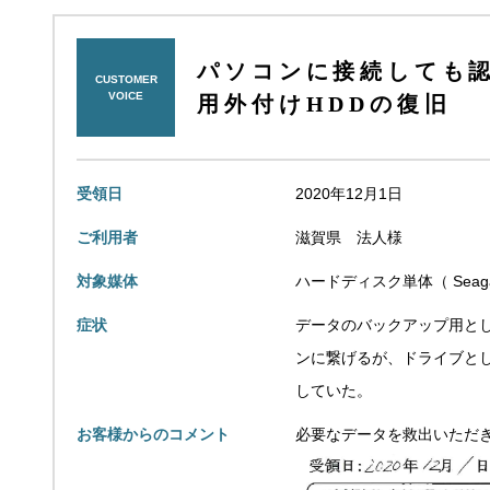
パソコンに接続しても
CUSTOMER
VOICE
用外付けHDDの復旧
受領日
2020年12月1日
ご利用者
滋賀県 法人様
対象媒体
ハードディスク単体（ Seag
症状
データのバックアップ用と
ンに繋げるが、ドライブと
していた。
お客様からのコメント
必要なデータを救出いただ