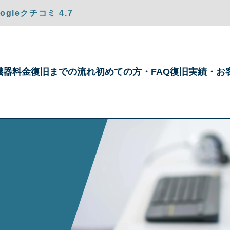
gleクチコミ 4.7
機器
料金
復旧までの
流れ
初めての方・
FAQ
復旧実績・
お