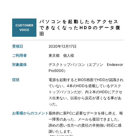
パソコンを起動したらアクセス
CUSTOMER
できなくなったHDDのデータ復
VOICE
旧
受領日
2020年12月17日
ご利用者
東京都 個人様
対象媒体
デスクトップパソコン（エプソン Endeavor
Pro5000）
症状
電源を起動するとBIOS画面でHDDが認識され
ていない。4本のHDDを搭載しているデスク
トップパソコンだが、内２本のHDDにアクセ
ス出来ない。以前から反応が遅くなる事があ
った。
お客様からのコメント
最終的に新PCに必要なデータを移し終え、唯
一障害のあった、メールも復旧できました。
諦めの悪い当方への貴社の辛抱強い対応に感
謝いたします。