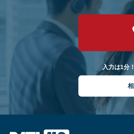
入力は1分
相