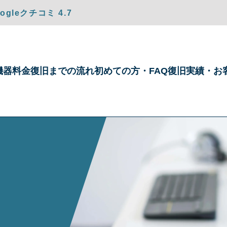
gleクチコミ 4.7
機器
料金
復旧までの
流れ
初めての方・
FAQ
復旧実績・
お