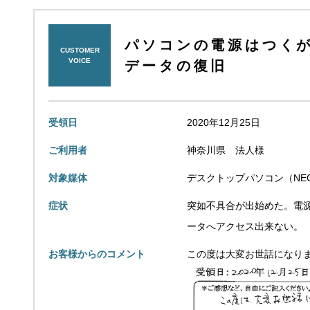
パソコンの電源はつくが
CUSTOMER
VOICE
データの復旧
受領日
2020年12月25日
ご利用者
神奈川県 法人様
対象媒体
デスクトップパソコン（NEC
症状
突如不具合が出始めた。電源
ータへアクセス出来ない。
お客様からのコメント
この度は大変お世話になり