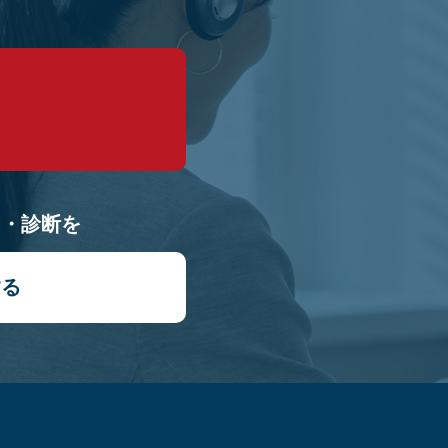
9
り・診断を
する