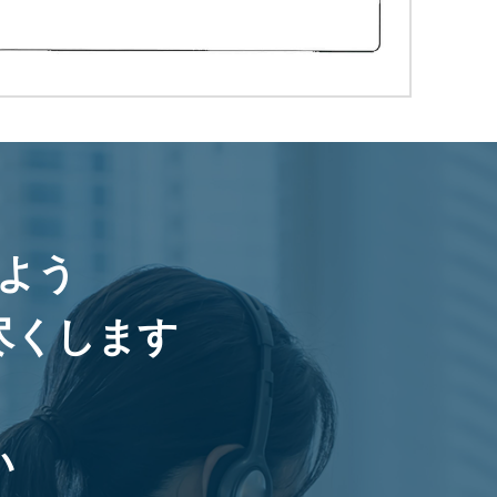
よう
尽くします
い