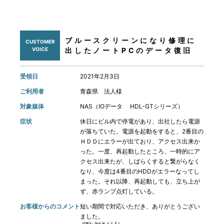
ブルースクリーンになり修理に
CUSTOMER
VOICE
出したノートPCのデータ復旧
受領日
2021年2月3日
ご利用者
青森県 法人様
対象媒体
NAS（IOデータ HDL-GTシリーズ）
症状
休日にビル内で停電があり、出社したら電源
が落ちていた。電源を起動をすると、2番目の
ＨＤＤにエラーが出ており、アクセス出来か
った。一度、再起動したところ、一時的にア
クセス出来たが、しばらくすると繋がらなく
なり、今度は4番目のHDDがエラーなってし
まった。それ以降、再起動しても、立ち上が
ず、赤ランプ点灯している。
お客様からのコメント
短い期間で対応いただき、ありがとうござい
ました。