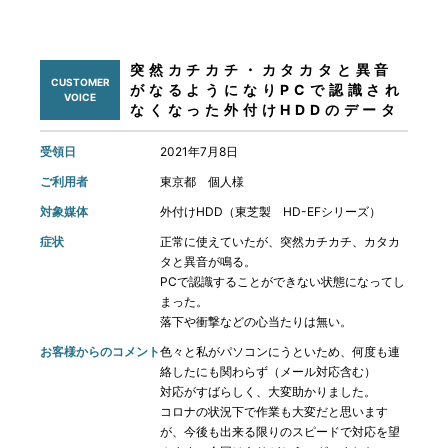
突然カチカチ・カタカタと異音
CUSTOMER
がなるようになりPCで認識され
VOICE
なくなった外付けHDDのデータ
復旧
受領日
2021年7月8日
ご利用者
東京都 個人様
対象媒体
外付けHDD（東芝製 HD-EFシリーズ）
症状
正常に使えていたが、突然カチカチ、カタカ
タと異音が鳴る。
PCで認識することができない状態になってし
まった。
落下や衝撃などの心当たりは無い。
お客様からのコメント
色々と私がパソコンにうといため、何度も連
絡したにも関わらず（メール対応含む）
対応がすばらしく、大変助かりました。
コロナの状況下で作業も大変だと思います
が、今後も出来る限りのスピードで対応を望