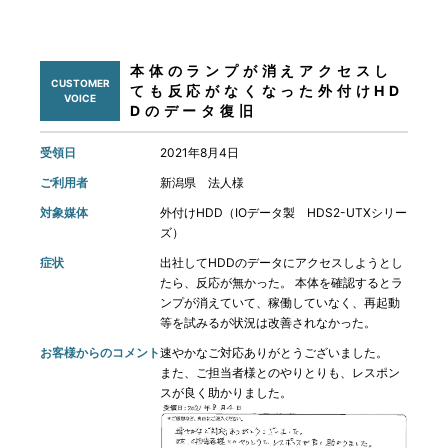
本体のランプが消えアクセスし
CUSTOMER
ても反応がなくなった外付けHD
VOICE
Dのデータ復旧
受領日
2021年8月4日
ご利用者
新潟県 法人様
対象媒体
外付けHDD（IOデータ製 HDS2-UTXシリー
ズ）
症状
出社してHDDのデータにアクセスしようとし
たら、反応が無かった。 本体を確認するとラ
ンプが消えていて、稼働していなく、再起動
等を試みるが状況は改善されなかった。
お客様からのコメント
速やかなご対応ありがとうございました。
また、ご担当者様とのやりとりも、レスポン
スが良く助かりました。