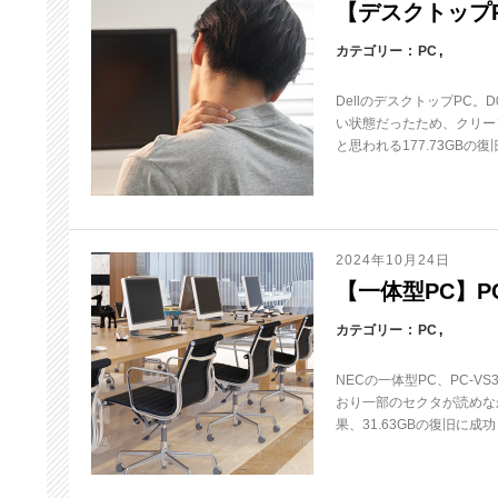
【デスクトップPC
カテゴリー
PC
DellのデスクトップPC
い状態だったため、クリー
と思われる177.73GBの
2024年10月24日
【一体型PC】PC
カテゴリー
PC
NECの一体型PC、PC-
おり一部のセクタが読めな
果、31.63GBの復旧に成