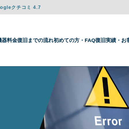
gleクチコミ 4.7
機器
料金
復旧までの
流れ
初めての方・
FAQ
復旧実績・
お