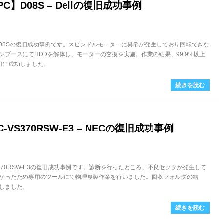
】D08S – Dellの復旧成功事例
。D08Sの復旧成功事例です。スピンドルモーターに異常が発生しており回転できな
ンブースにてHDDを解体し、モーターの交換を実施。作業の結果、99.9%以上
復旧に成功しました。
続きを読む
-VS370RSW-E3 – NECの復旧成功事例
VS370RSW-E3の復旧成功事例です。診断を行ったところ、不良セクタが発生して
かったため専用のツールにて物理複製作業を行いました。回収フォルダの結
功しました。
続きを読む