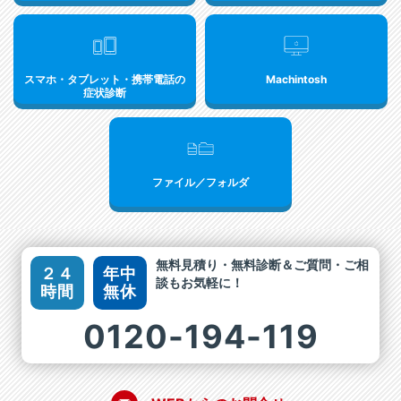
スマホ・タブレット・携帯電話の
Machintosh
症状診断
ファイル／フォルダ
無料見積り・無料診断＆ご質問・ご相
２４
年中
談もお気軽に！
時間
無休
0120-194-119