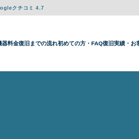
gleクチコミ 4.7
機器
料金
復旧までの
流れ
初めての方・
FAQ
復旧実績・
お