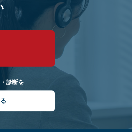
い
9
り・診断を
する