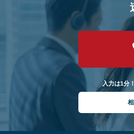
入力は1分
相