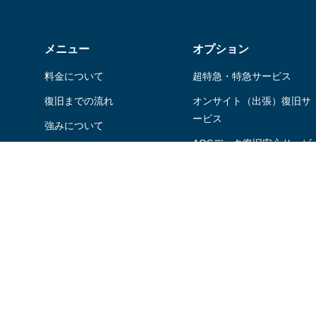
メニュー
オプション
料金について
超特急・特急サービス
復旧までの流れ
オンサイト（出張）復旧サ
ービス
強みについて
AOSデータ復旧安⼼サービ
はじめての方へ
スパック
様々な取り組み
ファイナルデータご利⽤者
よくあるご質問
さま特典
デジタル遺品の復旧