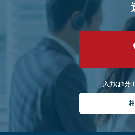
入力は1分
相