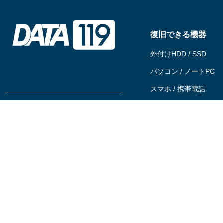
復旧できる機器
外付けHDD / SSD
パソコン / ノートPC
スマホ / 携帯電話
サーバー / RAID / NAS
0120-194-119
USBメモリ / SDカード
相談する
テープ
依頼する
ビデオカメラ
動画ファイル
企業情報
代理店募集