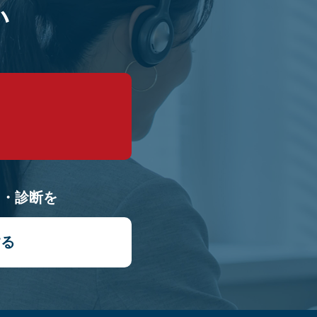
い
9
り・診断を
する