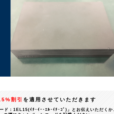
15%割引
を適用させていただきます
EL15(ｲﾁ･ｲｰ･ｴﾙ･ｲﾁ･ｺﾞ)」とお伝えいただくか