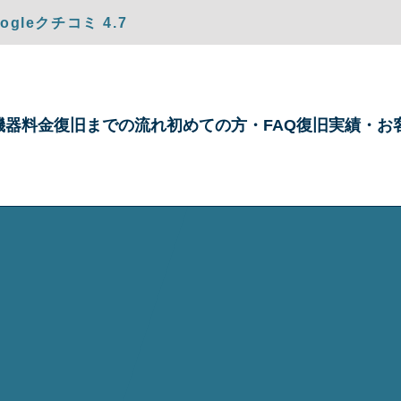
gleクチコミ 4.7
機器
料金
復旧までの
流れ
初めての方・
FAQ
復旧実績・
お