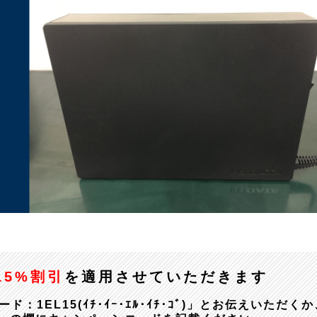
15%割引
を適用させていただきます
EL15(ｲﾁ･ｲｰ･ｴﾙ･ｲﾁ･ｺﾞ)」とお伝えいただくか