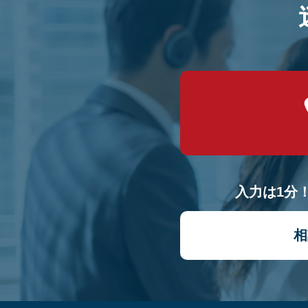
入力は1分
相