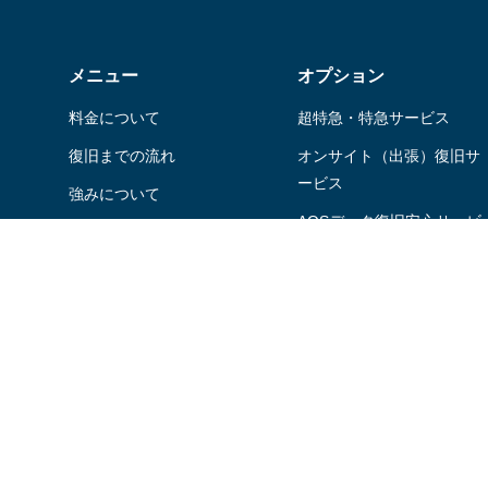
メニュー
オプション
料金について
超特急・特急サービス
復旧までの流れ
オンサイト（出張）復旧サ
ービス
強みについて
AOSデータ復旧安⼼サービ
はじめての方へ
スパック
様々な取り組み
ファイナルデータご利⽤者
よくあるご質問
さま特典
デジタル遺品の復旧