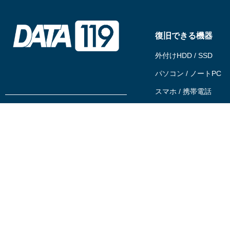
復旧できる機器
外付けHDD / SSD
パソコン / ノートPC
スマホ / 携帯電話
サーバー / RAID / NAS
0120-194-119
USBメモリ / SDカード
相談する
テープ
依頼する
ビデオカメラ
動画ファイル
企業情報
代理店募集