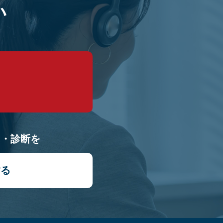
い
9
り・診断を
する