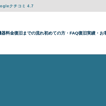
gleクチコミ 4.7
機器
料金
復旧までの
流れ
初めての方・
FAQ
復旧実績・
お