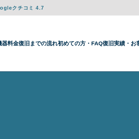
gleクチコミ 4.7
機器
料金
復旧までの
流れ
初めての方・
FAQ
復旧実績・
お