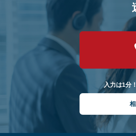
入力は1分
相