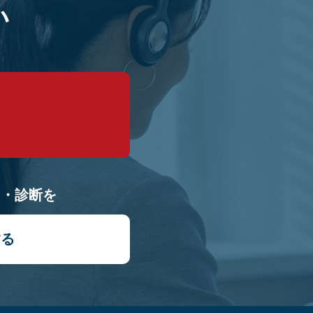
い
9
り・診断を
する